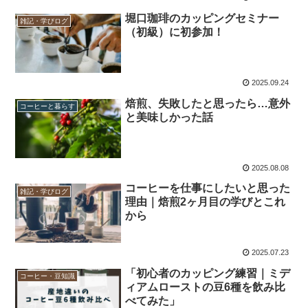
堀口珈琲のカッピングセミナー
雑記・学びログ
（初級）に初参加！
2025.09.24
焙煎、失敗したと思ったら…意外
コーヒーと暮らす
と美味しかった話
2025.08.08
コーヒーを仕事にしたいと思った
雑記・学びログ
理由｜焙煎2ヶ月目の学びとこれ
から
2025.07.23
「初心者のカッピング練習｜ミデ
コーヒー・豆知識
ィアムローストの豆6種を飲み比
べてみた」