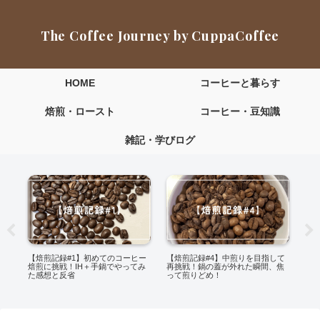
The Coffee Journey by CuppaCoffee
HOME
コーヒーと暮らす
焙煎・ロースト
コーヒー・豆知識
雑記・学びログ
】初めてのコーヒー
【焙煎記録#4】中煎りを目指して
「初心者のカッピング練習
H＋手鍋でやってみ
再挑戦！鍋の蓋が外れた瞬間、焦
ィアムローストの豆6種を
って煎りどめ！
てみた」