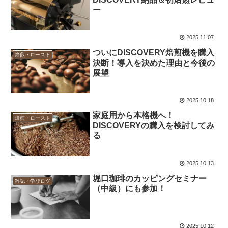
ー
2025.11.07
ついにDISCOVERY焙煎機を購入
焙煎・ロースト
決断！導入を決めた理由と今後の
展望
2025.10.18
家庭用から本格機へ！
焙煎・ロースト
DISCOVERYの購入を検討してみ
る
2025.10.13
堀口珈琲のカッピングセミナー
雑記・学びログ
（中級）にも参加！
2025.10.12