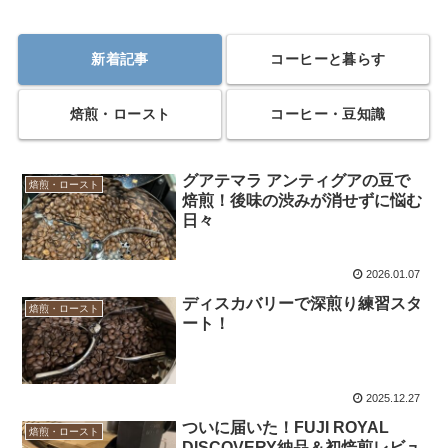
新着記事
コーヒーと暮らす
焙煎・ロースト
コーヒー・豆知識
グアテマラ アンティグアの豆で
焙煎・ロースト
焙煎！後味の渋みが消せずに悩む
日々
2026.01.07
ディスカバリーで深煎り練習スタ
焙煎・ロースト
ート！
2025.12.27
ついに届いた！FUJI ROYAL
焙煎・ロースト
DISCOVERY納品＆初焙煎レビュ