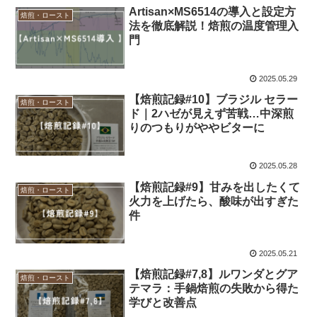
Artisan×MS6514の導入と設定方
焙煎・ロースト
法を徹底解説！焙煎の温度管理入
門
2025.05.29
【焙煎記録#10】ブラジル セラー
焙煎・ロースト
ド｜2ハゼが見えず苦戦…中深煎
りのつもりがややビターに
2025.05.28
【焙煎記録#9】甘みを出したくて
焙煎・ロースト
火力を上げたら、酸味が出すぎた
件
2025.05.21
【焙煎記録#7,8】ルワンダとグア
焙煎・ロースト
テマラ：手鍋焙煎の失敗から得た
学びと改善点