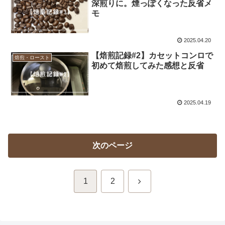
深煎りに。煙っぽくなった反省メ
モ
2025.04.20
【焙煎記録#2】カセットコンロで
焙煎・ロースト
初めて焙煎してみた感想と反省
2025.04.19
次のページ
次
1
2
へ