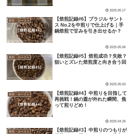
2025.05.17
【焙煎記録#6】ブラジル サント
焙煎・ロースト
ス No.2を中煎りで仕上げる｜手
鍋焙煎で甘みを引き出せるか？
2025.05.06
【焙煎記録#5】焙煎成功？失敗？
焙煎・ロースト
狙いとズレた焙煎度と向き合う回
2025.05.03
【焙煎記録#4】中煎りを目指して
焙煎・ロースト
再挑戦！鍋の蓋が外れた瞬間、焦
って煎りどめ！
2025.04.26
【焙煎記録#3】中煎りのつもりが
焙煎・ロースト