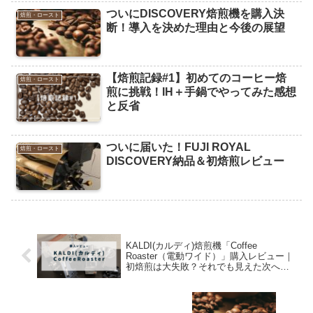
ついにDISCOVERY焙煎機を購入決
焙煎・ロースト
断！導入を決めた理由と今後の展望
【焙煎記録#1】初めてのコーヒー焙
焙煎・ロースト
煎に挑戦！IH＋手鍋でやってみた感想
と反省
ついに届いた！FUJI ROYAL
焙煎・ロースト
DISCOVERY納品＆初焙煎レビュー
KALDI(カルディ)焙煎機「Coffee
Roaster（電動ワイド）」購入レビュー｜
初焙煎は大失敗？それでも見えた次への
課題