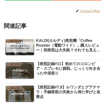
CuppaCoffee
関連記事
KALDI(カルディ)焙煎機「Coffee
焙煎・ロースト
Roaster（電動ワイド）」購入レビュ
ー｜初焙煎は大失敗？それでも見えた
次への課題
【焙煎記録#11】初めてのコロンビ
焙煎・ロースト
ア・スプレモに挑戦。じっくり向き合
った中深煎り
【焙煎記録#7,8】ルワンダとグアテマ
焙煎・ロースト
ラ：手鍋焙煎の失敗から得た学びと改
善点