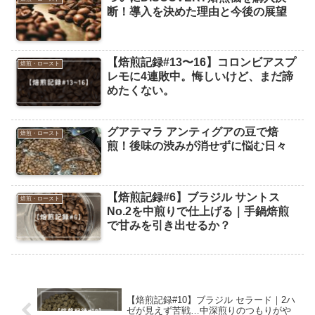
断！導入を決めた理由と今後の展望
【焙煎記録#13〜16】コロンビアスプ
焙煎・ロースト
レモに4連敗中。悔しいけど、まだ諦
めたくない。
グアテマラ アンティグアの豆で焙
焙煎・ロースト
煎！後味の渋みが消せずに悩む日々
【焙煎記録#6】ブラジル サントス
焙煎・ロースト
No.2を中煎りで仕上げる｜手鍋焙煎
で甘みを引き出せるか？
【焙煎記録#10】ブラジル セラード｜2ハ
ゼが見えず苦戦…中深煎りのつもりがや