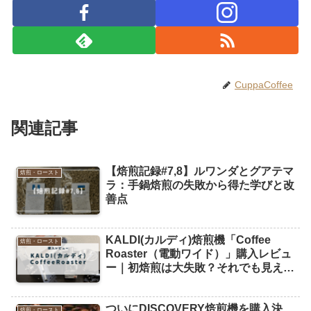
CuppaCoffee
関連記事
【焙煎記録#7,8】ルワンダとグアテマ
焙煎・ロースト
ラ：手鍋焙煎の失敗から得た学びと改
善点
KALDI(カルディ)焙煎機「Coffee
焙煎・ロースト
Roaster（電動ワイド）」購入レビュ
ー｜初焙煎は大失敗？それでも見えた
次への課題
ついにDISCOVERY焙煎機を購入決
焙煎・ロースト