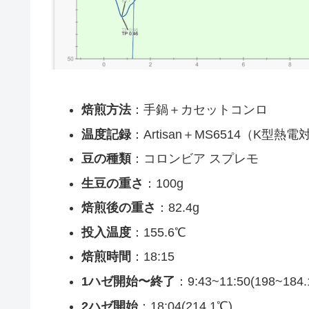
焙煎方法
：手鍋＋カセットコンロ
温度記録
：Artisan＋MS6514（K型熱電
豆の種類
：コロンビア スプレモ
生豆の重さ
：100g
焙煎後の重さ
：82.4g
投入温度
：155.6℃
焙煎時間
：18:15
1ハゼ開始〜終了
：9:43~11:50(198~184
2ハゼ開始
：18:04(214.1℃)