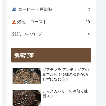
コーヒー・豆知識
2
焙煎・ロースト
20
雑記・学びログ
4
新着記事
グアテマラ アンティグアの
豆で焙煎！後味の渋みが消
せずに悩む日々
ディスカバリーで深煎り練
習スタート！