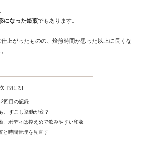
。
て形になった焙煎
でもあります。
に仕上がったものの、焙煎時間が思った以上に長くな
も。
次
12回目の記録
。でも、すこし挙動が変？
動、ボディは控えめで飲みやすい印象
置と時間管理を見直す