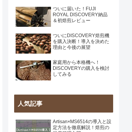
ついに届いた！FUJI
ROYAL DISCOVERY納品
＆初焙煎レビュー
ついにDISCOVERY焙煎機
を購入決断！導入を決めた
理由と今後の展望
家庭用から本格機へ！
DISCOVERYの購入を検討
してみる
人気記事
Artisan×MS6514の導入と設
定方法を徹底解説！焙煎の