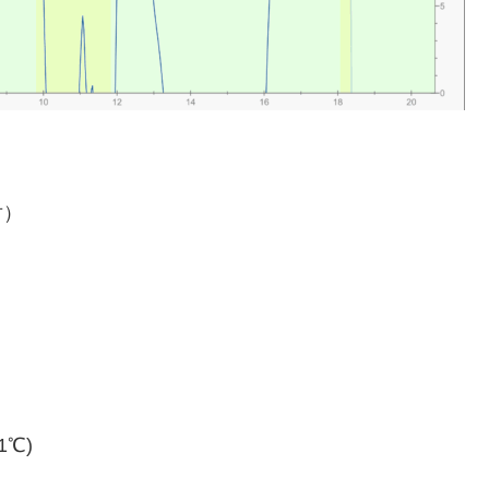
対）
.1℃)