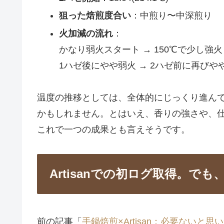
狙った焙煎度合い
：中煎り〜中深煎り
火加減の流れ
：
かなり弱火スタート → 150℃で少し強火
1ハゼ後にやや弱火 → 2ハゼ前に再びや
温度の推移としては、全体的にじっくり進ん
かもしれません。とはいえ、香りの強さや、
これで一つの成果とも言えそうです。
Artisanでの初ログ取得。で
前の記事「
手鍋焙煎×Artisan：必要ない