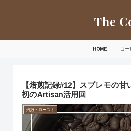
The C
HOME
コー
【焙煎記録#12】スプレモの
初のArtisan活用回
焙煎・ロースト