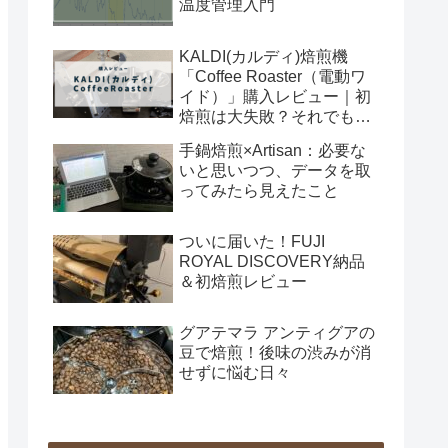
温度管理入門
KALDI(カルディ)焙煎機
「Coffee Roaster（電動ワ
イド）」購入レビュー｜初
焙煎は大失敗？それでも見
えた次への課題
手鍋焙煎×Artisan：必要な
いと思いつつ、データを取
ってみたら見えたこと
ついに届いた！FUJI
ROYAL DISCOVERY納品
＆初焙煎レビュー
グアテマラ アンティグアの
豆で焙煎！後味の渋みが消
せずに悩む日々