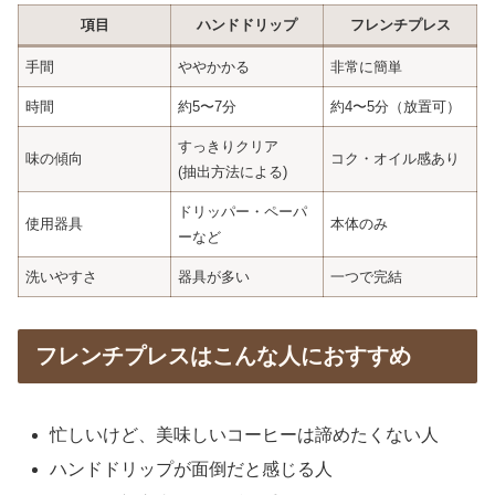
項目
ハンドドリップ
フレンチプレス
手間
ややかかる
非常に簡単
時間
約5〜7分
約4〜5分（放置可）
すっきりクリア
味の傾向
コク・オイル感あり
(抽出方法による)
ドリッパー・ペーパ
使用器具
本体のみ
ーなど
洗いやすさ
器具が多い
一つで完結
フレンチプレスはこんな人におすすめ
忙しいけど、美味しいコーヒーは諦めたくない人
ハンドドリップが面倒だと感じる人