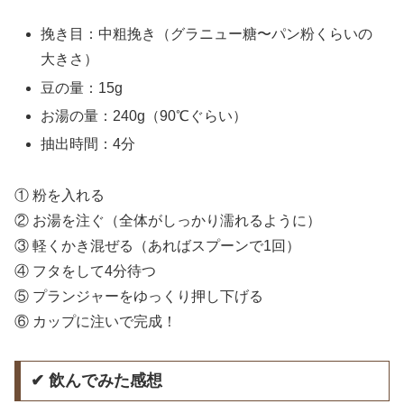
挽き目：中粗挽き（グラニュー糖〜パン粉くらいの
大きさ）
豆の量：15g
お湯の量：240g（90℃ぐらい）
抽出時間：4分
① 粉を入れる
② お湯を注ぐ（全体がしっかり濡れるように）
③ 軽くかき混ぜる（あればスプーンで1回）
④ フタをして4分待つ
⑤ プランジャーをゆっくり押し下げる
⑥ カップに注いで完成！
✔ 飲んでみた感想